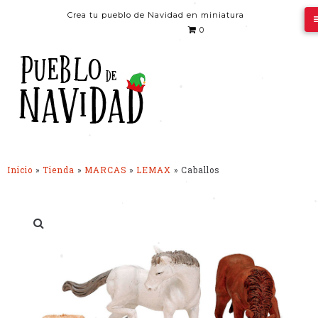
•
•
Crea tu pueblo de Navidad en miniatura
•
0
•
•
•
•
•
Inicio
»
Tienda
»
MARCAS
»
LEMAX
»
Caballos
•
•
•
•
•
•