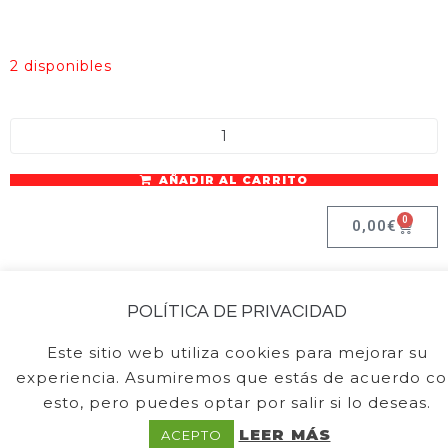
2 disponibles
Caballos cantidad
AÑADIR AL CARRITO
A
l
0
0,00
€
t
e
r
POLÍTICA DE PRIVACIDAD
n
a
© 2026 Pueblo de Navidad | Zap+Zap
Este sitio web utiliza cookies para mejorar su
t
experiencia. Asumiremos que estás de acuerdo co
i
esto, pero puedes optar por salir si lo deseas.
v
e
LEER MÁS
ACEPTO
: