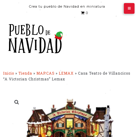
•
•
Crea tu pueblo de Navidad en miniatura
•
•
0
•
•
•
•
•
•
Inicio
»
Tienda
»
MARCAS
»
LEMAX
»
Casa Teatro de Villancicos
•
“A Victorian Christmas” Lemax
•
•
•
•
•
•