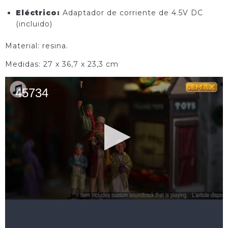
Eléctrico:
Adaptador de corriente
de 4.5V DC
(incluido)
Material: resina.
Medidas: 27 x 36,7 x 23,3 cm