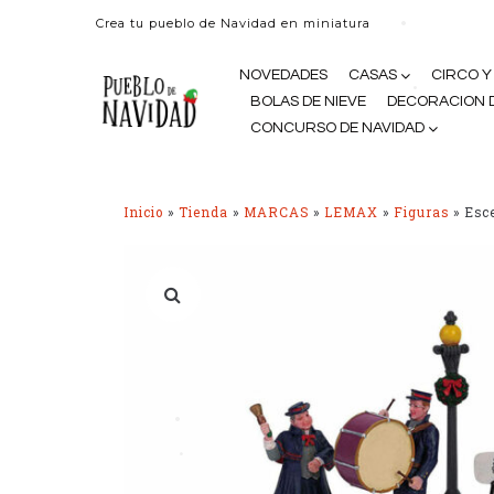
•
Crea tu pueblo de Navidad en miniatura
NOVEDADES
CASAS
CIRCO Y
•
BOLAS DE NIEVE
DECORACION D
CONCURSO DE NAVIDAD
Inicio
»
Tienda
»
MARCAS
»
LEMAX
»
Figuras
»
Esc
•
•