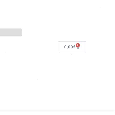
•
0
0,00
€
•
•
•
•