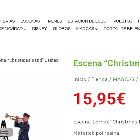
 FERIAS
ESCENAS
TRENES
ESTACIÓN DE ESQUÍ
PUESTOS
E NAVIDAD
DISNEY
GLOBOS
MARCAS
PORTAL DE BELE
•
ena “Christmas Band” Lemax
Escena “Christ
•
Inicio
/
Tienda
/
MARCAS
/
15,95
€
•
Escena Lemax “Christmas 
•
Material: poliresina.