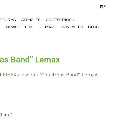
0
FIGURAS
ANIMALES
ACCESORIOS
N
NEWSLETTER
OFERTAS
CONTACTO
BLOG
•
mas Band” Lemax
LEMAX
/ Escena “Christmas Band” Lemax
•
•
Band”
•
•